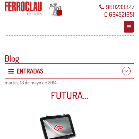
960233327
664521651
Blog
ENTRADAS
martes, 13 de mayo de 2014
2015
FUTURA…
2014
Octubre
Septiembre
Julio
Junio
Mayo